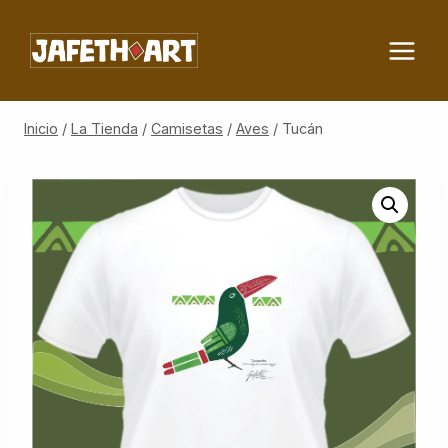
Saltar
al
contenido
Inicio
/
La Tienda
/
Camisetas
/
Aves
/
Tucán