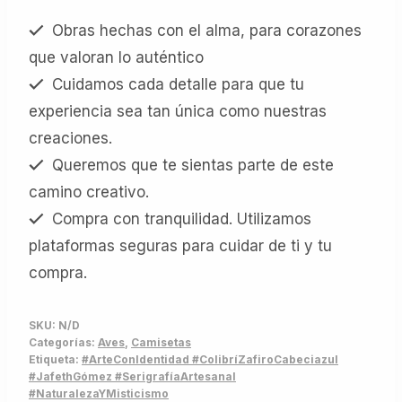
Obras hechas con el alma, para corazones
que valoran lo auténtico
Cuidamos cada detalle para que tu
experiencia sea tan única como nuestras
creaciones.
Queremos que te sientas parte de este
camino creativo.
Compra con tranquilidad. Utilizamos
plataformas seguras para cuidar de ti y tu
compra.
SKU:
N/D
Categorías:
Aves
,
Camisetas
Etiqueta:
#ArteConIdentidad #ColibríZafiroCabeciazul
#JafethGómez #SerigrafíaArtesanal
#NaturalezaYMisticismo