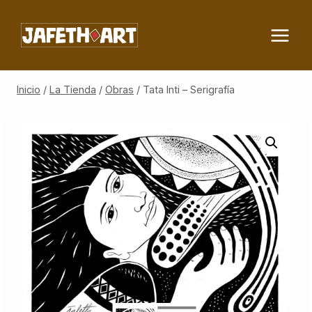
Saltar
al
contenido
Inicio
/
La Tienda
/
Obras
/
Tata Inti – Serigrafía