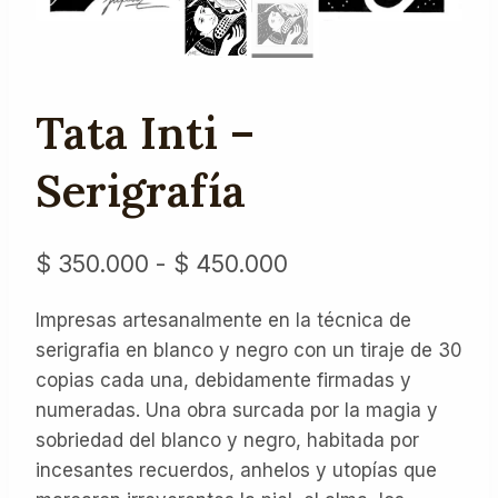
Tata Inti –
Serigrafía
Rango
$
350.000
-
$
450.000
de
Impresas artesanalmente en la técnica de
precios:
serigrafia en blanco y negro con un tiraje de 30
desde
copias cada una, debidamente firmadas y
$ 350.000
numeradas. Una obra surcada por la magia y
sobriedad del blanco y negro, habitada por
hasta
incesantes recuerdos, anhelos y utopías que
$ 450.000