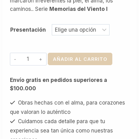
marcaron irreverentes la piel, el alma, los
caminos.. Serie
Memorias del Viento I
Presentación
Tata
AÑADIR AL CARRITO
Inti
-
Envío gratis en pedidos superiores a
Serigrafía
$100.000
cantidad
Obras hechas con el alma, para corazones
que valoran lo auténtico
Cuidamos cada detalle para que tu
experiencia sea tan única como nuestras