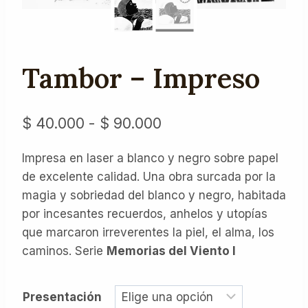
Tambor – Impreso
Rango
$
40.000
-
$
90.000
de
Impresa en laser a blanco y negro sobre papel
precios:
de excelente calidad. Una obra surcada por la
desde
magia y sobriedad del blanco y negro, habitada
$ 40.000
por incesantes recuerdos, anhelos y utopías
que marcaron irreverentes la piel, el alma, los
hasta
caminos. Serie
Memorias del Viento I
$ 90.000
Presentación