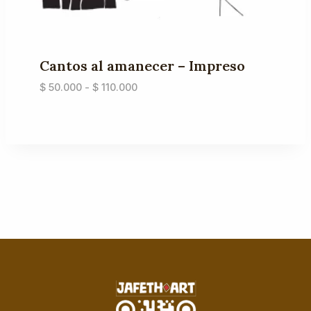
Cantos al amanecer – Impreso
Rango
$
50.000
-
$
110.000
de
precios:
desde
$ 50.000
hasta
$ 110.000