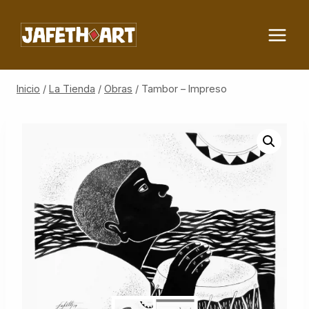
Saltar
al
contenido
Inicio
/
La Tienda
/
Obras
/
Tambor – Impreso