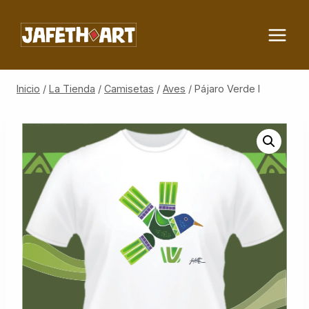
Saltar
al
contenido
Inicio
/
La Tienda
/
Camisetas
/
Aves
/
Pájaro Verde I