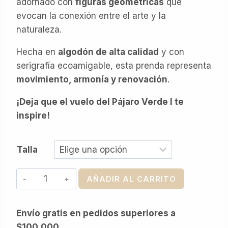
adornado con
figuras geométricas
que
evocan la conexión entre el arte y la
naturaleza.
Hecha en
algodón de alta calidad
y con
serigrafía ecoamigable, esta prenda representa
movimiento, armonía y renovación
.
¡Deja que el vuelo del Pájaro Verde I te
inspire!
Talla
Pájaro
AÑADIR AL CARRITO
Verde
I
Envío gratis en pedidos superiores a
cantidad
$100.000