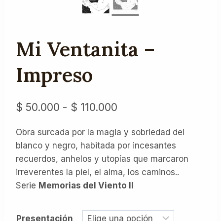
Mi Ventanita –
Impreso
Rango
$
50.000
-
$
110.000
de
Obra surcada por la magia y sobriedad del
precios:
blanco y negro, habitada por incesantes
desde
recuerdos, anhelos y utopías que marcaron
$ 50.000
irreverentes la piel, el alma, los caminos..
Serie
Memorias del Viento II
hasta
$ 110.000
Presentación