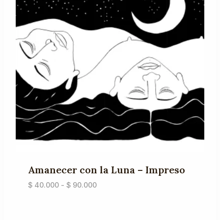
Amanecer con la Luna – Impreso
Rango
$
40.000
-
$
90.000
de
precios:
desde