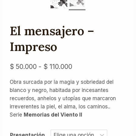
El mensajero –
Impreso
Rango
$
50.000
-
$
110.000
de
Obra surcada por la magia y sobriedad del
precios:
blanco y negro, habitada por incesantes
desde
recuerdos, anhelos y utopías que marcaron
$ 50.000
irreverentes la piel, el alma, los caminos..
Serie
Memorias del Viento II
hasta
$ 110.000
Presentación