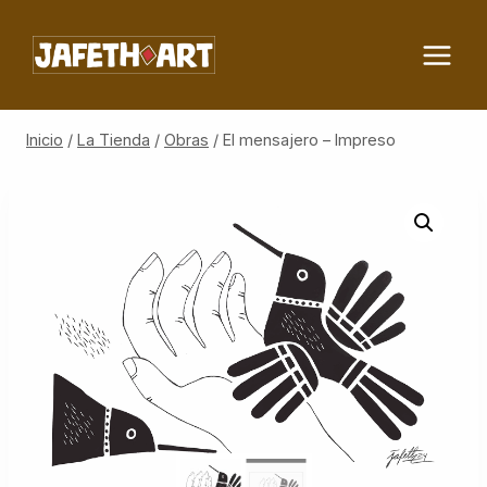
Saltar
al
contenido
Inicio
/
La Tienda
/
Obras
/
El mensajero – Impreso